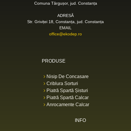
Comuna Târgușor, jud. Constanța
ADRESĂ
Str. Griviței 18, Constanța, jud. Constanța
EMAIL
office@ekodep.ro
PRODUSE
Nisip De Concasare
Criblura Sorturi
Piatră Spartă Șisturi
Piatră Spartă Calcar
Anrocamente Calcar
INFO