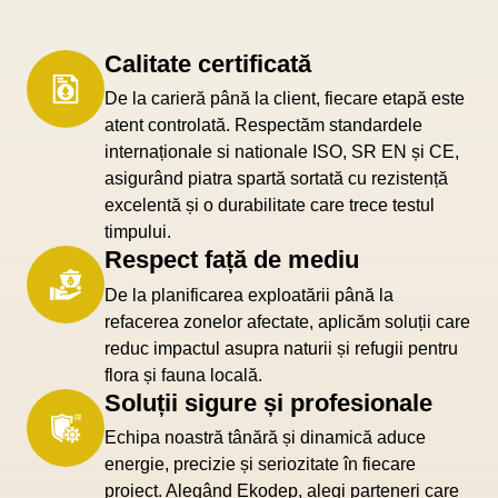
Calitate certificată
De la carieră până la client, fiecare etapă este
atent controlată. Respectăm standardele
internaționale si nationale ISO, SR EN și CE,
asigurând piatra spartă sortată cu rezistență
excelentă și o durabilitate care trece testul
timpului.
Respect față de mediu
De la planificarea exploatării până la
refacerea zonelor afectate, aplicăm soluții care
reduc impactul asupra naturii și refugii pentru
flora și fauna locală.
Soluții sigure și profesionale
Echipa noastră tânără și dinamică aduce
energie, precizie și seriozitate în fiecare
proiect. Alegând Ekodep, alegi parteneri care