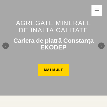
Sari
la
conținut
AGREGATE MINERALE
DE ÎNALTA CALITATE
Cariera de piatră Constanța
EKODEP
MAI MULT