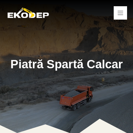
Sari
la
conținut
Piatră Spartă Calcar