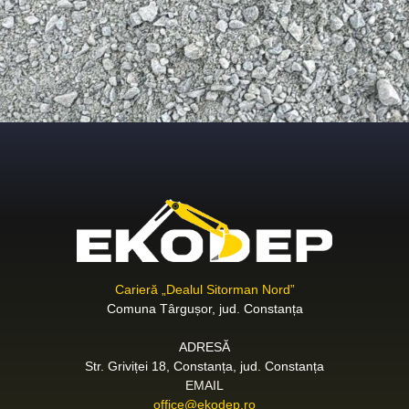
Carieră „Dealul Sitorman Nord”
Comuna Târgușor, jud. Constanța
ADRESĂ
Str. Griviței 18, Constanța, jud. Constanța
EMAIL
office@ekodep.ro