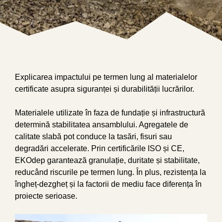
Explicarea impactului pe termen lung al materialelor
certificate asupra siguranței și durabilității lucrărilor.
Materialele utilizate în faza de fundație și infrastructură
determină stabilitatea ansamblului. Agregatele de
calitate slabă pot conduce la tasări, fisuri sau
degradări accelerate. Prin certificările ISO și CE,
EKOdep garantează granulație, duritate și stabilitate,
reducând riscurile pe termen lung. În plus, rezistența la
îngheț-dezgheț și la factorii de mediu face diferența în
proiecte serioase.