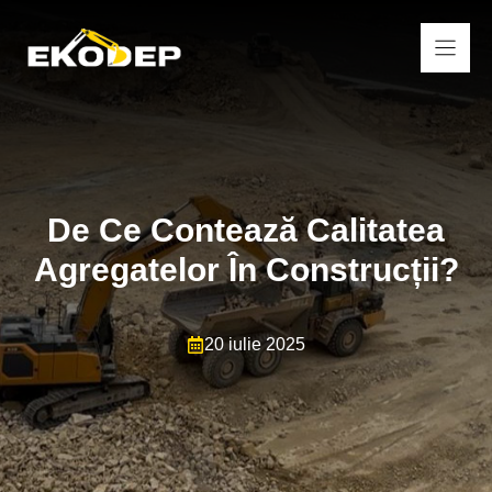
Sari
la
conținut
De Ce Contează Calitatea
Agregatelor În Construcții?
20 iulie 2025