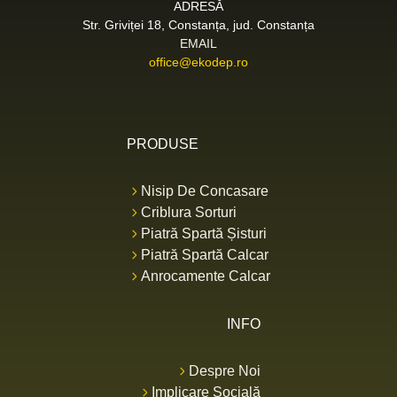
ADRESĂ
Str. Griviței 18, Constanța, jud. Constanța
EMAIL
office@ekodep.ro
PRODUSE
Nisip De Concasare
Criblura Sorturi
Piatră Spartă Șisturi
Piatră Spartă Calcar
Anrocamente Calcar
INFO
Despre Noi
Implicare Socială