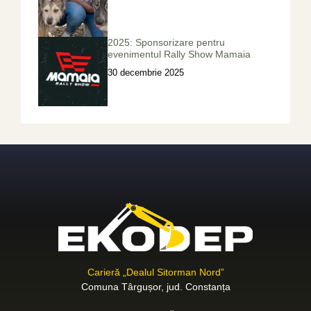
2025: Sponsorizare pentru
evenimentul Rally Show Mamaia
30 decembrie 2025
Carieră „Dealul Sitorman Nord”
Comuna Târgușor, jud. Constanța