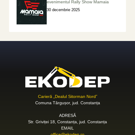
evenimentul Rally Show Mamaia
30 decembrie 2025
Carieră „Dealul Sitorman Nord”
Comuna Târgușor, jud. Constanța
ADRESĂ
Str. Griviței 18, Constanța, jud. Constanța
EMAIL
office@ekodep.ro