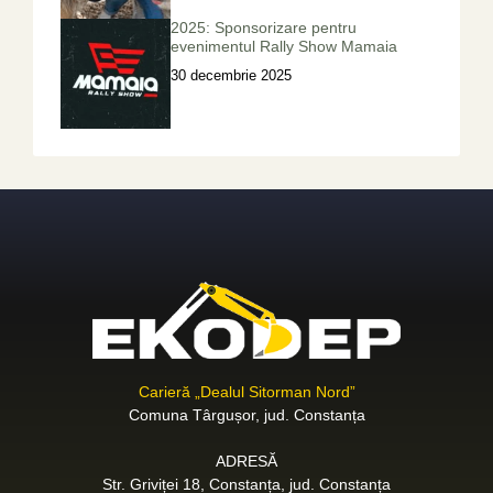
2025: Sponsorizare pentru
evenimentul Rally Show Mamaia
30 decembrie 2025
Carieră „Dealul Sitorman Nord”
Comuna Târgușor, jud. Constanța
ADRESĂ
Str. Griviței 18, Constanța, jud. Constanța