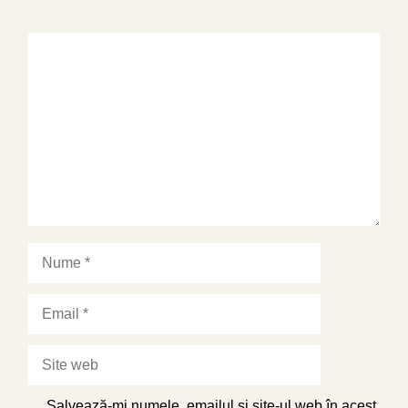
Comentariu
Nume
Email
Site
web
Salvează-mi numele, emailul și site-ul web în acest