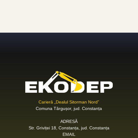
Carieră „Dealul Sitorman Nord”
Comuna Târgușor, jud. Constanța
ADRESĂ
Str. Griviței 18, Constanța, jud. Constanța
EMAIL