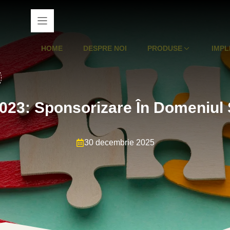
HOME
DESPRE NOI
PRODUSE
IMPL
023: Sponsorizare În Domeniul 
30 decembrie 2025