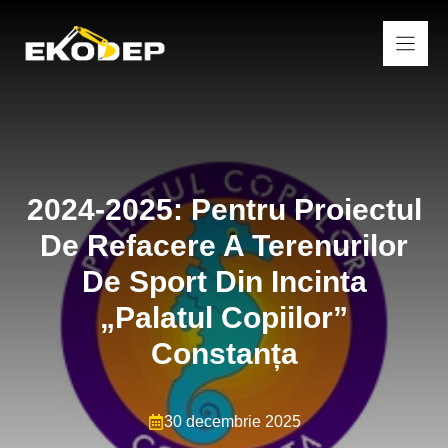
Sari
la
conținut
2024-2025: Pentru Proiectul
De Refacere A Terenurilor
De Sport Din Incinta
„Palatul Copiilor”
Constanța
30 decembrie 2025