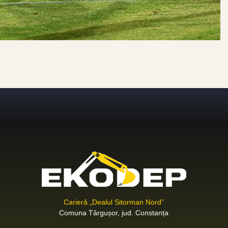
Carieră „Dealul Sitorman Nord”
Comuna Târgușor, jud. Constanța