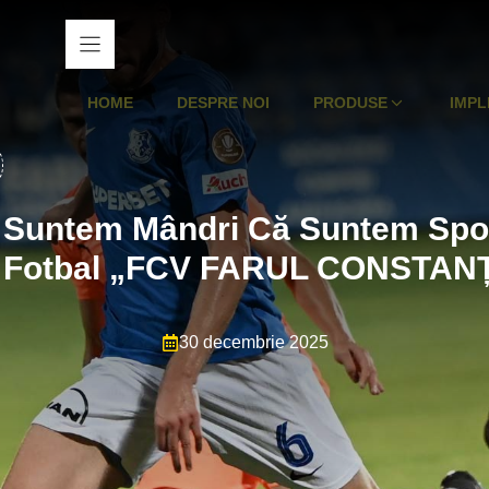
HOME
DESPRE NOI
PRODUSE
IMPL
2 Suntem Mândri Că Suntem Spon
 Fotbal „FCV FARUL CONSTAN
30 decembrie 2025